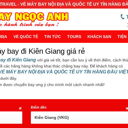
RAVEL - VÉ MÁY BAY NỘI ĐỊA VÀ QUÔC TẾ UY TÍN HÀNG Đ
 ĐỊA
VÉ QUỐC TẾ
TIN TỨC
TOURS
KHÁCH SẠN
TIỆN 
y bay đi Kiên Giang giá rẻ
ay đi Kiên Giang
với giá vé tốt, bạn cần lưu ý về thời điểm, cách th
ề các hãng hàng không khai thác chặng bay này. Để khách hàng có
VÉ MÁY BAY NỘI ĐỊA VÀ QUÔC TẾ UY TÍN HÀNG ĐẦU VIỆ
 dưới đây.
n được chuyến bay ưng ý cho mình một cách nhanh nhất!
Điểm đến
Kiên Giang (VKG)