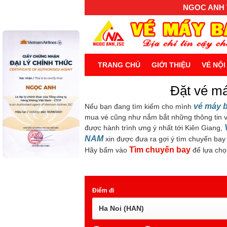
NGOC ANH T
TRANG CHỦ
GIỚI THIỆU
VÉ NỘI
Đặt vé má
vé máy b
Nếu bạn đang tìm kiếm cho mình
mua vé cũng như nắm bắt những thông tin v
được hành trình ưng ý nhất tới Kiên Giang,
NAM
xin được đưa ra gợi ý tìm chuyến bay
Tìm chuyến bay
Hãy bấm vào
để lựa chọ
Điểm đi
Ha Noi (HAN)