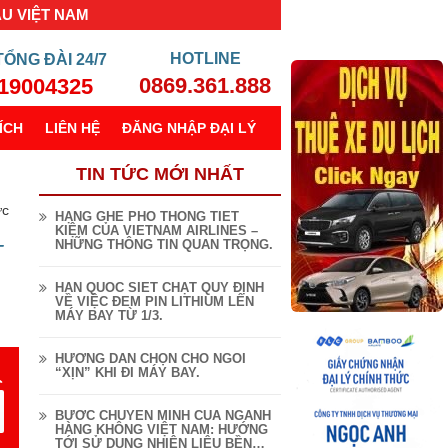
ẦU VIỆT NAM
TỔNG ĐÀI
24/7
0869.361.888
19004325
ÍCH
LIÊN HỆ
ĐĂNG NHẬP ĐẠI LÝ
TIN TỨC MỚI NHẤT
ức
HẠNG GHẾ PHỔ THÔNG TIẾT
KIỆM CỦA VIETNAM AIRLINES –
NHỮNG THÔNG TIN QUAN TRỌNG.
T
HÀN QUỐC SIẾT CHẶT QUY ĐỊNH
VỀ VIỆC ĐEM PIN LITHIUM LÊN
MÁY BAY TỪ 1/3.
HƯỚNG DẪN CHỌN CHỖ NGỒI
“XỊN” KHI ĐI MÁY BAY.
BƯỚC CHUYỂN MÌNH CỦA NGÀNH
HÀNG KHÔNG VIỆT NAM: HƯỚNG
TỚI SỬ DỤNG NHIÊN LIỆU BỀN